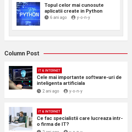
Topul celor mai cunosute
aplicatii create in Python
6 ani ago
y-o-n-y
Column Post
IT & INTERNET
Cele mai importante software-uri de
inteligenta artificiala
2 ani ago
y-o-n-y
IT & INTERNET
Ce fac specialistii care lucreaza intr-
o firma de IT?