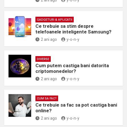
2 ani ago
y-o-n-y
GADGETURI & APLICATII
Ce trebuie sa stim despre
telefoanele inteligente Samsung?
2 ani ago
y-o-n-y
DIVERSE
Cum putem castiga bani datorita
criptomonedelor?
2 ani ago
y-o-n-y
CUM SA FAC?
Ce trebuie sa fac sa pot castiga bani
online?
2 ani ago
y-o-n-y