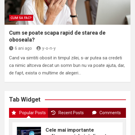
CUM SA FAC?
Cum se poate scapa rapid de starea de
oboseala?
6 ani ago
y-o-n-y
Cand va simtiti obosit in timpul zilei, s-ar putea sa credeti
ca nimic altceva decat un somn bun nu va poate ajuta, dar,
de fapt, exista o multime de alegeri…
Tab Widget
Popular Posts
Recent Posts
Comments
Cele mai importante