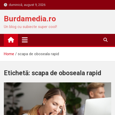
Skip
duminică, august 9, 2026
to
content
Burdamedia.ro
Un blog cu subiecte super cool!
Home
scapa de oboseala rapid
Etichetă:
scapa de oboseala rapid