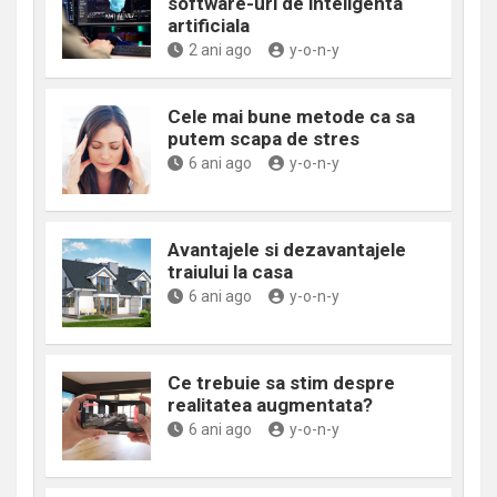
software-uri de inteligenta
artificiala
2 ani ago
y-o-n-y
Cele mai bune metode ca sa
putem scapa de stres
6 ani ago
y-o-n-y
Avantajele si dezavantajele
traiului la casa
6 ani ago
y-o-n-y
Ce trebuie sa stim despre
realitatea augmentata?
6 ani ago
y-o-n-y