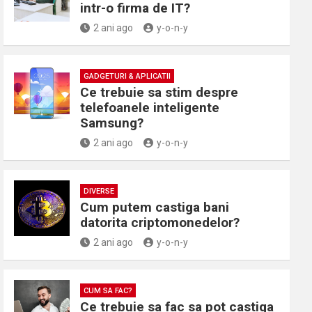
intr-o firma de IT?
2 ani ago
y-o-n-y
GADGETURI & APLICATII
Ce trebuie sa stim despre
telefoanele inteligente
Samsung?
2 ani ago
y-o-n-y
DIVERSE
Cum putem castiga bani
datorita criptomonedelor?
2 ani ago
y-o-n-y
CUM SA FAC?
Ce trebuie sa fac sa pot castiga