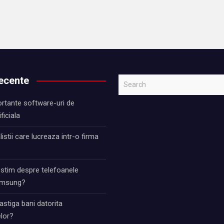
recente
S
e
rtante software-uri de
a
ificiala
r
c
istii care lucreaza intr-o firma
h
 stim despre telefoanele
Samsung?
stiga bani datorita
lor?