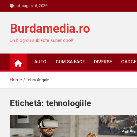
Skip
joi, august 6, 2026
to
content
Burdamedia.ro
Un blog cu subiecte super cool!
AUTO
CUM SA FAC?
DIVERSE
GADGET
Home
tehnologiile
Etichetă:
tehnologiile