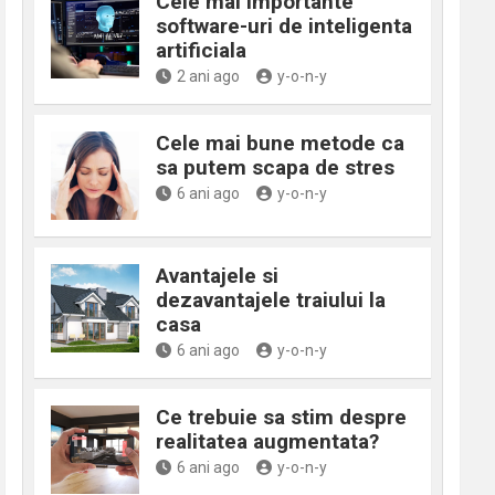
Cele mai importante
software-uri de inteligenta
artificiala
2 ani ago
y-o-n-y
Cele mai bune metode ca
sa putem scapa de stres
6 ani ago
y-o-n-y
Avantajele si
dezavantajele traiului la
casa
6 ani ago
y-o-n-y
Ce trebuie sa stim despre
realitatea augmentata?
6 ani ago
y-o-n-y