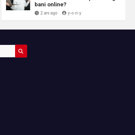
bani online?
2 ani ago
y-o-n-y