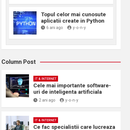
Topul celor mai cunosute
aplicatii create in Python
6 ani ago
y-o-n-y
Column Post
IT & INTERNET
Cele mai importante software-
uri de inteligenta artificiala
2 ani ago
y-o-n-y
IT & INTERNET
Ce fac specialistii care lucreaza