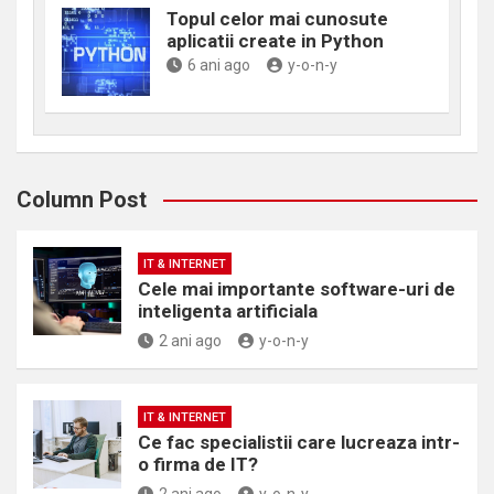
Topul celor mai cunosute
aplicatii create in Python
6 ani ago
y-o-n-y
Column Post
IT & INTERNET
Cele mai importante software-uri de
inteligenta artificiala
2 ani ago
y-o-n-y
IT & INTERNET
Ce fac specialistii care lucreaza intr-
o firma de IT?