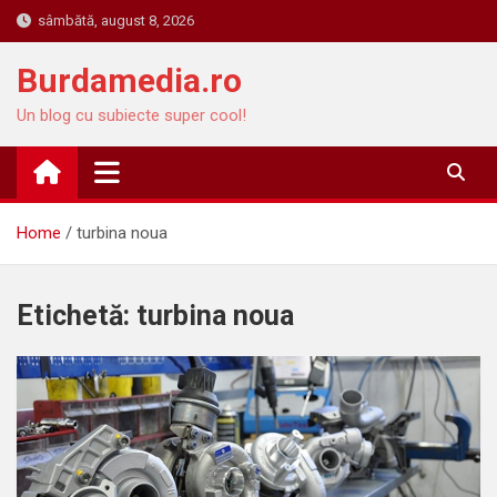
Skip
sâmbătă, august 8, 2026
to
content
Burdamedia.ro
Un blog cu subiecte super cool!
Home
turbina noua
Etichetă:
turbina noua