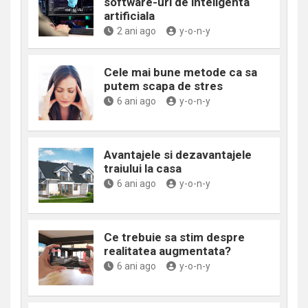
software-uri de inteligenta
artificiala
2 ani ago
y-o-n-y
Cele mai bune metode ca sa
putem scapa de stres
6 ani ago
y-o-n-y
Avantajele si dezavantajele
traiului la casa
6 ani ago
y-o-n-y
Ce trebuie sa stim despre
realitatea augmentata?
6 ani ago
y-o-n-y