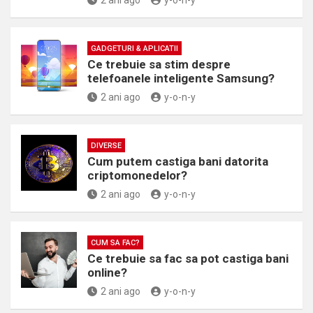
2 ani ago
y-o-n-y
GADGETURI & APLICATII
Ce trebuie sa stim despre
telefoanele inteligente Samsung?
2 ani ago
y-o-n-y
DIVERSE
Cum putem castiga bani datorita
criptomonedelor?
2 ani ago
y-o-n-y
CUM SA FAC?
Ce trebuie sa fac sa pot castiga bani
online?
2 ani ago
y-o-n-y