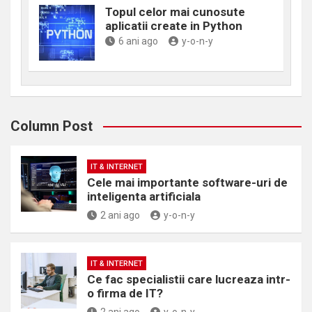
Topul celor mai cunosute
aplicatii create in Python
6 ani ago
y-o-n-y
Column Post
IT & INTERNET
Cele mai importante software-uri de
inteligenta artificiala
2 ani ago
y-o-n-y
IT & INTERNET
Ce fac specialistii care lucreaza intr-
o firma de IT?