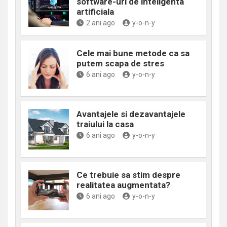
software-uri de inteligenta
artificiala
2 ani ago
y-o-n-y
Cele mai bune metode ca sa
putem scapa de stres
6 ani ago
y-o-n-y
Avantajele si dezavantajele
traiului la casa
6 ani ago
y-o-n-y
Ce trebuie sa stim despre
realitatea augmentata?
6 ani ago
y-o-n-y