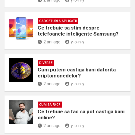
2 ani ago
y-o-n-y
GADGETURI & APLICATII
Ce trebuie sa stim despre
telefoanele inteligente Samsung?
2 ani ago
y-o-n-y
DIVERSE
Cum putem castiga bani datorita
criptomonedelor?
2 ani ago
y-o-n-y
CUM SA FAC?
Ce trebuie sa fac sa pot castiga bani
online?
2 ani ago
y-o-n-y