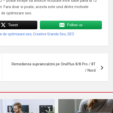
O – poate incepe sa afiseze rezultate intre sase pana la 12
ri. Fara doar si poate, acesta este unul dintre motivele
ie de optimizare seo.
Tweet
Follow us
e de optimizare seo
,
Creative Grande Seo
,
SEO
Remedierea supraincalzirii pe OnePlus 8/8 Pro / 8T
/ Nord