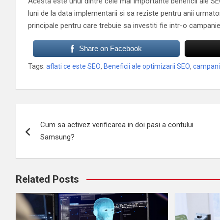
Acesta este unul dintre cele mai importante beneficii ale SE
luni de la data implementarii si sa reziste pentru anii urmato
principale pentru care trebuie sa investiti fie intr-o campan
Share on Facebook
Tags:
aflati ce este SEO
,
Beneficii ale optimizarii SEO
,
campani
Navigare
Cum sa activez verificarea in doi pasi a contului
în
Samsung?
articole
Related Posts