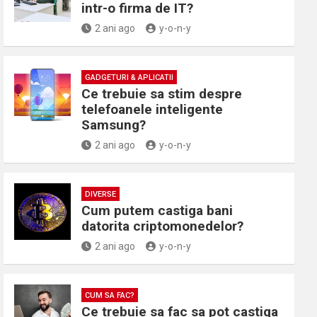
intr-o firma de IT?
2 ani ago
y-o-n-y
GADGETURI & APLICATII
Ce trebuie sa stim despre
telefoanele inteligente
Samsung?
2 ani ago
y-o-n-y
DIVERSE
Cum putem castiga bani
datorita criptomonedelor?
2 ani ago
y-o-n-y
CUM SA FAC?
Ce trebuie sa fac sa pot castiga