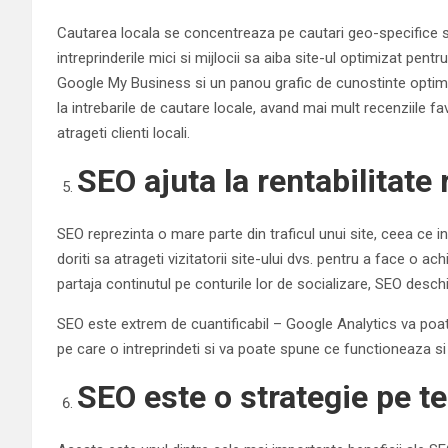
Cautarea locala se concentreaza pe cautari geo-specifice si
intreprinderile mici si mijlocii sa aiba site-ul optimizat pentr
Google My Business si un panou grafic de cunostinte optimiz
la intrebarile de cautare locale, avand mai mult recenziile favo
atrageti clienti locali.
SEO ajuta la rentabilitate 
SEO reprezinta o mare parte din traficul unui site, ceea ce 
doriti sa atrageti vizitatorii site-ului dvs. pentru a face o ac
partaja continutul pe conturile lor de socializare, SEO desc
SEO este extrem de cuantificabil – Google Analytics va poate
pe care o intreprindeti si va poate spune ce functioneaza si
SEO este o strategie pe t