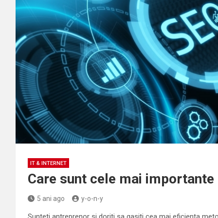
IT & INTERNET
Care sunt cele mai importante b
5 ani ago
y-o-n-y
Sunteti antreprenor si doriti sa gasiti cea mai eficienta m