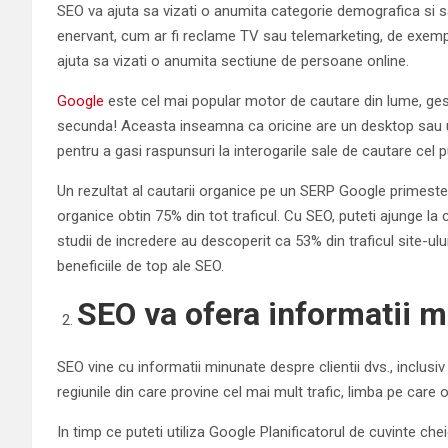
SEO va ajuta sa vizati o anumita categorie demografica si sa a
enervant, cum ar fi reclame TV sau telemarketing, de exempl
ajuta sa vizati o anumita sectiune de persoane online.
Google
este cel mai popular motor de cautare din lume, gest
secunda! Aceasta inseamna ca oricine are un desktop sau un
pentru a gasi raspunsuri la interogarile sale de cautare cel p
Un rezultat al cautarii organice pe un SERP Google primeste 32
organice obtin 75% din tot traficul. Cu SEO, puteti ajunge la 
studii de incredere au descoperit ca 53% din traficul site-ulu
beneficiile de top ale SEO.
SEO va ofera informatii 
SEO vine cu informatii minunate despre clientii dvs., inclusiv 
regiunile din care provine cel mai mult trafic, limba pe care o
In timp ce puteti utiliza Google Planificatorul de cuvinte che