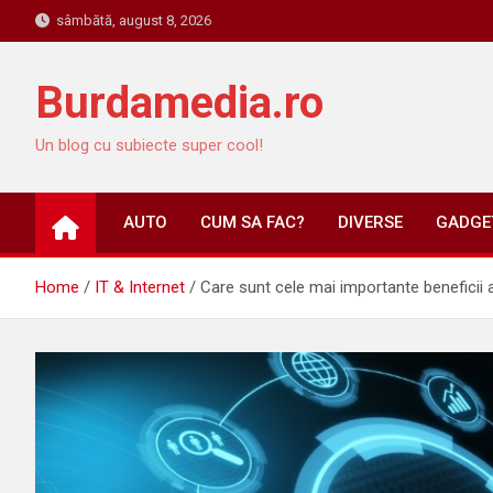
Skip
sâmbătă, august 8, 2026
to
content
Burdamedia.ro
Un blog cu subiecte super cool!
AUTO
CUM SA FAC?
DIVERSE
GADGET
Home
IT & Internet
Care sunt cele mai importante beneficii a