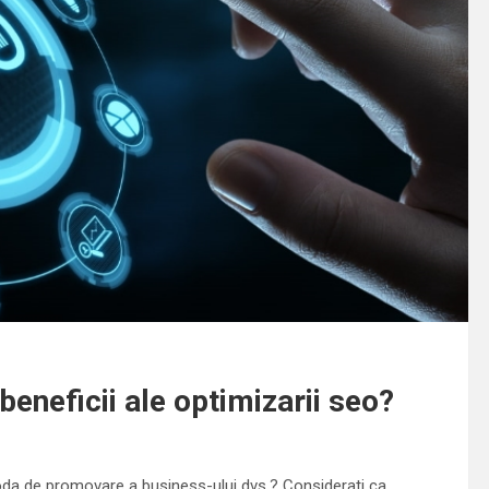
eneficii ale optimizarii seo?
etoda de promovare a business-ului dvs.? Considerati ca