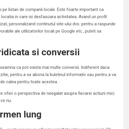
 pe listari de companii locale. Este foarte important ca
u locatia in care isi desfasoara activitatea. Avand un profil
at, personalizand continutul site-ului dvs. pentru a raspunde
rabile ale utilizatorilor locali pe Google etc., puteti sa
ridicata si conversii
inseamna ca pot exista mai multe conversii. Indiferent daca
hizitie, pentru a se abona la buletinul informativ sau pentru a va
hide calea pentru toate acestea.
 oferi o perspectiva de neegalat asupra fiecarei actiuni mici
 ce nu.
ermen lung