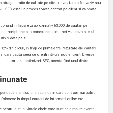
trageti trafic de calitate pe site-ul dvs., fara a fi invaziv sau
u. SEO este un proces foarte centrat pe client si va poate
ionand in fiecare zi aproximativ 63.000 de cautari pe
 smartphone si o conexiune la internet viziteaza site-ul
utin o data pe zi.
% din clicuri, in timp ce primele trei rezultate ale cautarii
cei care cauta ceea ce oferiti intr-un mod eficient. Diverse
i se datoreaza optimizarii SEO, acesta fiind unul dintre
minunate
perioadele anului, luna sau ziua in care sunt cei mai activi,
 folosesc in timpul cautarii de informatii online etc.
ie pentru a sti cuvintele cheie care sunt cele mai relevante