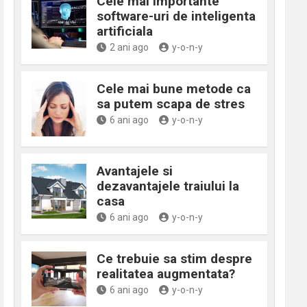
Cele mai importante
software-uri de inteligenta
artificiala
2 ani ago
y-o-n-y
Cele mai bune metode ca
sa putem scapa de stres
6 ani ago
y-o-n-y
Avantajele si
dezavantajele traiului la
casa
6 ani ago
y-o-n-y
Ce trebuie sa stim despre
realitatea augmentata?
6 ani ago
y-o-n-y