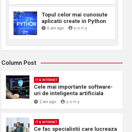
Topul celor mai cunosute
aplicatii create in Python
6 ani ago
y-o-n-y
Column Post
IT & INTERNET
Cele mai importante software-
uri de inteligenta artificiala
2 ani ago
y-o-n-y
IT & INTERNET
Ce fac specialistii care lucreaza