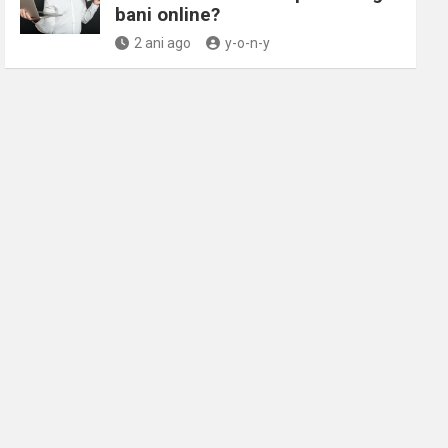
bani online?
2 ani ago
y-o-n-y