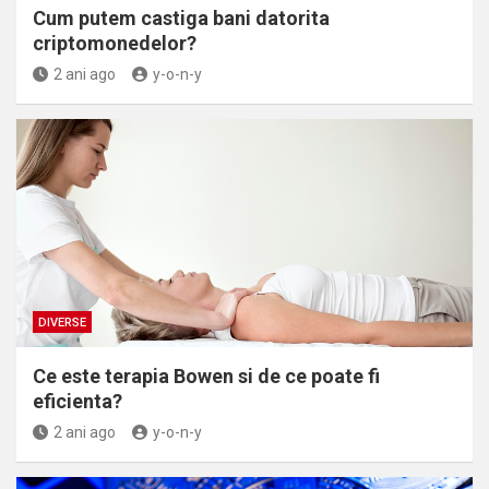
Cum putem castiga bani datorita
criptomonedelor?
2 ani ago
y-o-n-y
DIVERSE
Ce este terapia Bowen si de ce poate fi
eficienta?
2 ani ago
y-o-n-y