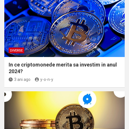
DIVERSE
In ce criptomonede merita sa investim in anul
2024?
3 ani ago
y-o-n-y