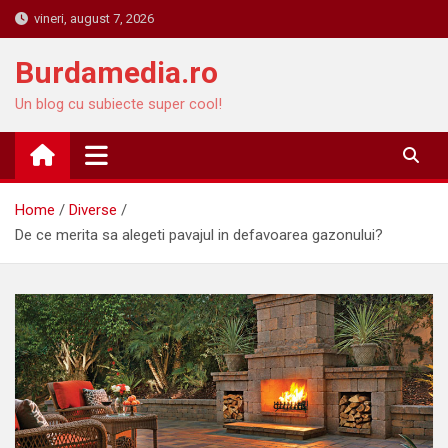
Skip
vineri, august 7, 2026
to
content
Burdamedia.ro
Un blog cu subiecte super cool!
Home
Diverse
De ce merita sa alegeti pavajul in defavoarea gazonului?