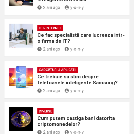
2 ani ago
y-o-n-y
IT & INTERNET
Ce fac specialistii care lucreaza intr-
o firma de IT?
2 ani ago
y-o-n-y
GADGETURI & APLICATII
Ce trebuie sa stim despre
telefoanele inteligente Samsung?
2 ani ago
y-o-n-y
DIVERSE
Cum putem castiga bani datorita
criptomonedelor?
2 ani ago
y-o-n-y