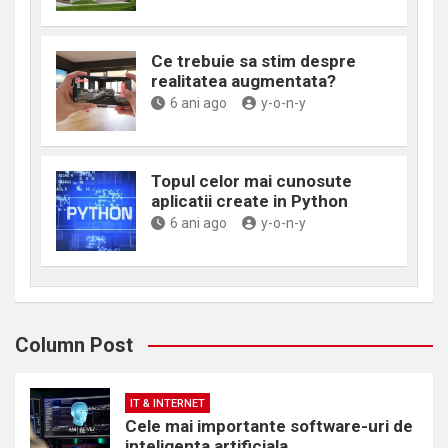
Ce trebuie sa stim despre
realitatea augmentata?
6 ani ago
y-o-n-y
Topul celor mai cunosute
aplicatii create in Python
6 ani ago
y-o-n-y
Column Post
IT & INTERNET
Cele mai importante software-uri de
inteligenta artificiala