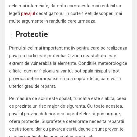
cele mai intemeiate, datorita carora este mai rentabil sa
legeti
pavajul
decat gazonul in curte? Veti descoperi mai
multe argumente in randurile care urmeaza.
Protectie
Primul si cel mai important motiv pentru care se realizeaza
pavarea curtii este protectia. O zona neasfaltata este
extrem de vulnerabila la elemente. Conditiile meteorologice
dificile, cum ar fi ploaia si vantul, pot spala nisipul si pot
provoca deteriorarea extrema a suprafetelor, care vor fi
ulterior greu de reparat.
Pe masura ce solul este spalat, fundatia este slabita, ceea
ce prezinta un risc major de siguranta. Cu toate acestea,
pavajul previne deteriorarea suprafetelor si, prin urmare,
ofera protectie. Suprafetele deteriorate necesita reparatii
costisitoare, dar cu pavarea curtii, daunele sunt prevenite
si banii castigati din greu sunt economisiti.