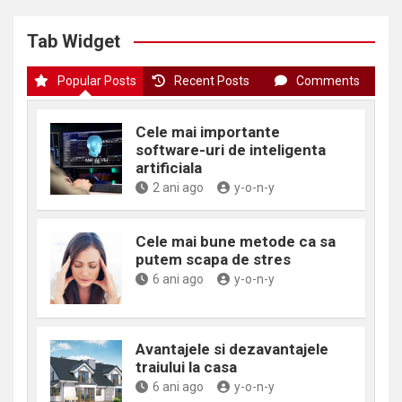
Tab Widget
Popular Posts
Recent Posts
Comments
Cele mai importante
software-uri de inteligenta
artificiala
2 ani ago
y-o-n-y
Cele mai bune metode ca sa
putem scapa de stres
6 ani ago
y-o-n-y
Avantajele si dezavantajele
traiului la casa
6 ani ago
y-o-n-y