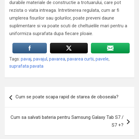
durabile materiale de constructie a trotuarului, care pot
rezista o viata intreaga. Intretinerea regulata, cum ar fi
umplerea fisurilor sau golurilor, poate preveni daune
suplimentare si va poate scuti de cheltuielile mari pentru a
uniformiza suprafata dupa fiecare ploaie.
Tags:
pavaj
,
pavajul
,
pavarea
,
pavarea curtii
,
pavele
,
suprafata pavata
Navigare
Cum se poate scapa rapid de starea de oboseala?
în
articole
Cum sa salvati bateria pentru Samsung Galaxy Tab S7 /
S7 +?