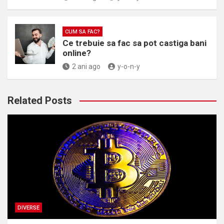
CUM SA FAC?
Ce trebuie sa fac sa pot castiga bani
online?
2 ani ago
y-o-n-y
Related Posts
DIVERSE